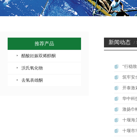
新闻动态
/
推荐产品
醋酸妊娠双烯醇酮
“行稳
沃氏氧化物
筑牢安
去氢表雄酮
开泰激
华中科
激扬巾
十堰海
十堰市