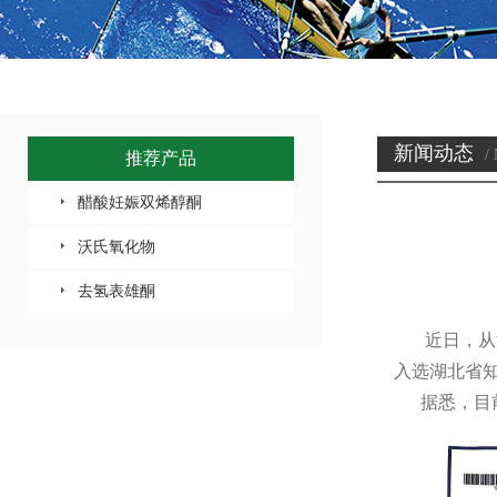
新闻动态
/
推荐产品
醋酸妊娠双烯醇酮
沃氏氧化物
去氢表雄酮
近日，从
入选湖北省知
据悉，目前