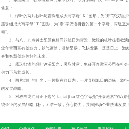
含意：
1、绿叶的两片枝叶与露珠组成大写字母" K "图形，为"开"字汉
露珠组成大写字母" T "图形，为"泰"字汉语拼音的第一个字母，两组互
泰"。
2、与八、九点钟太阳颜色相同的旭日为背景，嫩绿的枝叶挂着欲
业年青而富有创造力，朝气蓬勃，激情昂扬，飞快发展，蒸蒸日上，激
春和智慧创造美好的未来。
3、露珠欲滴的绿叶沐浴阳光，吸取甘露，象征开泰激素公司在社
努力下茁壮成长。
4、两片绿叶的叶尖，一片指在红日内，一片直指旭日的边缘，象
的发展战略。
5、对称围绕红日正下边的 kai tai ji su 红色字母是"开泰激
绕企业的发展战略目标，团结一致，齐心协力，共同推动企业快速发展
品介绍
-
企业文化
-
新闻动态
-
技术开发
-
设备招标
-
人