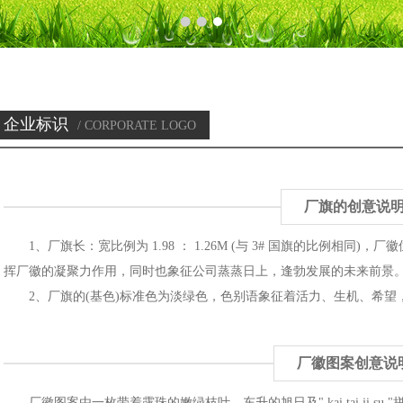
企业标识
/ CORPORATE LOGO
厂旗的创意说
1、厂旗长：宽比例为 1.98 ： 1.26M (与 3# 国旗的比例相同)
挥厂徽的凝聚力作用，同时也象征公司蒸蒸日上，逢勃发展的未来前景
2、厂旗的(基色)标准色为淡绿色，色别语象征着活力、生机、希望
厂徽图案创意说
厂徽图案由一枚带着露珠的嫩绿枝叶、东升的旭日及" kai tai ji s